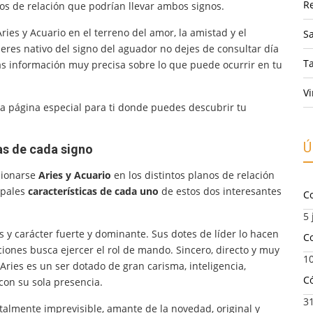
R
pos de relación que podrían llevar ambos signos.
ies y Acuario en el terreno del amor, la amistad y el
Sa
res nativo del signo del aguador no dejes de consultar día
T
 información muy precisa sobre lo que puede ocurrir en tu
Vi
na página especial para ti donde puedes descubrir tu
Ú
as de cada signo
cionarse
Aries y Acuario
en los distintos planos de relación
ipales
características de cada uno
de estos dos interesantes
C
5 
 y carácter fuerte y dominante. Sus dotes de líder lo hacen
Co
ciones busca ejercer el rol de mando. Sincero, directo y muy
10
Aries es un ser dotado de gran carisma, inteligencia,
C
con su sola presencia.
3
almente imprevisible, amante de la novedad, original y