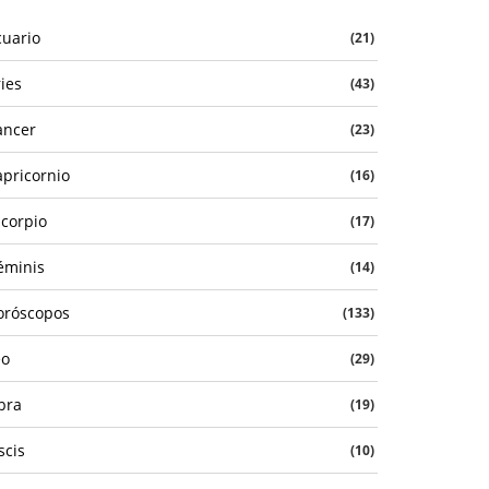
cuario
(21)
ies
(43)
ancer
(23)
apricornio
(16)
scorpio
(17)
éminis
(14)
oróscopos
(133)
eo
(29)
bra
(19)
scis
(10)