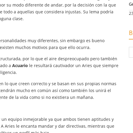
G
 por su modo diferente de andar, por la decisión con la que
re todo a aquellas que considera injustas. Su lema podría
2
inguna clase.
B
rsonalidades muy diferentes, sin embargo es bueno
 existen muchos motivos para que ello ocurra.
B
po
tructurada, por lo que el aire despreocupado pero también
 lado a
Acuario
le resultará cautivador un Aries que siempre
ligencia.
en lo que creen correcto y se basan en sus propias normas
 tendrán mucho en común así como también los unirá el
te de la vida como si no existiera un mañana.
 un equipo inmejorable ya que ambos tienen aptitudes y
A Aries le encanta mandar y dar directivas, mientras que
ltivar un perfil más bajo.