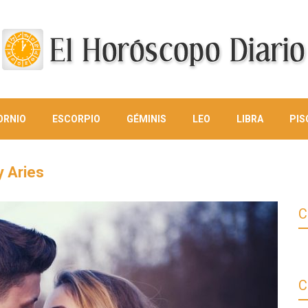
ORNIO
ESCORPIO
GÉMINIS
LEO
LIBRA
PIS
y Aries
C
C