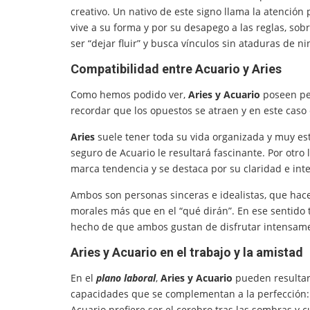
creativo. Un nativo de este signo llama la atención
vive a su forma y por su desapego a las reglas, sob
ser “dejar fluir” y busca vínculos sin ataduras de n
Compatibilidad entre Acuario y Aries
Como hemos podido ver,
Aries y Acuario
poseen pe
recordar que los opuestos se atraen y en este caso
Aries
suele tener toda su vida organizada y muy es
seguro de Acuario le resultará fascinante. Por otro
marca tendencia y se destaca por su claridad e inte
Ambos son personas sinceras e idealistas, que hac
morales más que en el “qué dirán”. En ese sentido
hecho de que ambos gustan de disfrutar intensamen
Aries y Acuario en el trabajo y la amistad
En el
plano laboral
,
Aries y Acuario
pueden resultar
capacidades que se complementan a la perfección: 
Acuario prefiere ser el cerebro tras las sombras y cu