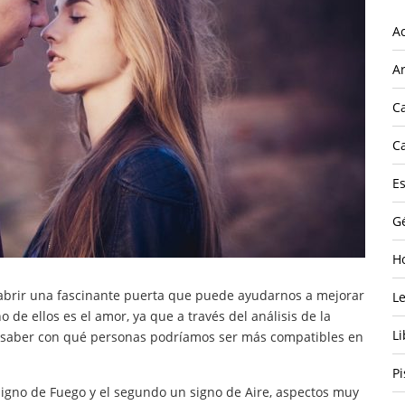
A
Ar
C
C
E
G
H
 abrir una fascinante puerta que puede ayudarnos a mejorar
L
 de ellos es el amor, ya que a través del análisis de la
Li
 saber con qué personas podríamos ser más compatibles en
Pi
signo de Fuego y el segundo un signo de Aire, aspectos muy