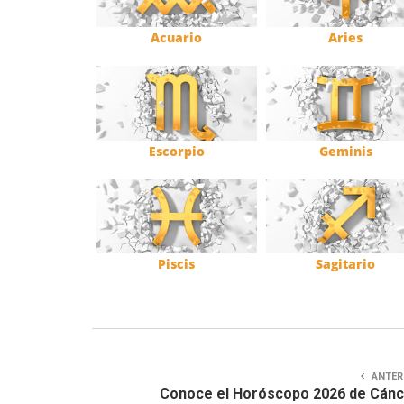
Acuario
Aries
Escorpio
Geminis
Piscis
Sagitario
ANTER
Conoce el Horóscopo 2026 de Cán