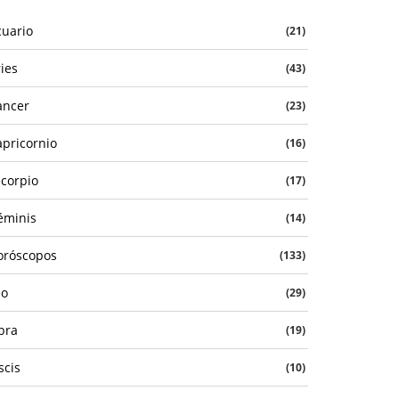
cuario
(21)
ies
(43)
ancer
(23)
apricornio
(16)
scorpio
(17)
éminis
(14)
oróscopos
(133)
eo
(29)
bra
(19)
scis
(10)