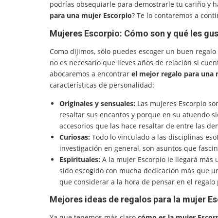
podrías obsequiarle para demostrarle tu cariño y ha
para una mujer Escorpio
? Te lo contaremos a cont
Mujeres Escorpio: Cómo son y qué les gu
Como dijimos, sólo puedes escoger un buen regalo s
no es necesario que lleves años de relación si cuen
abocaremos a encontrar
el mejor regalo para una 
características de personalidad:
Originales y sensuales:
Las mujeres Escorpio so
resaltar sus encantos y porque en su atuendo si
accesorios que las hace resaltar de entre las d
Curiosas:
Todo lo vinculado a las disciplinas esot
investigación en general, son asuntos que fascin
Espirituales:
A la mujer Escorpio le llegará más 
sido escogido con mucha dedicación más que un 
que considerar a la hora de pensar en el regalo 
Mejores ideas de regalos para la mujer E
Ya que tenemos más claro
cómo es la mujer Escor