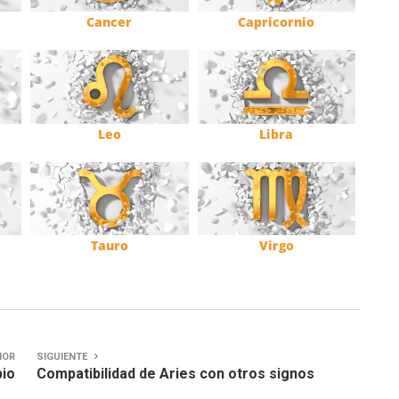
Cancer
Capricornio
Leo
Libra
Tauro
Virgo
IOR
SIGUIENTE
pio
Compatibilidad de Aries con otros signos