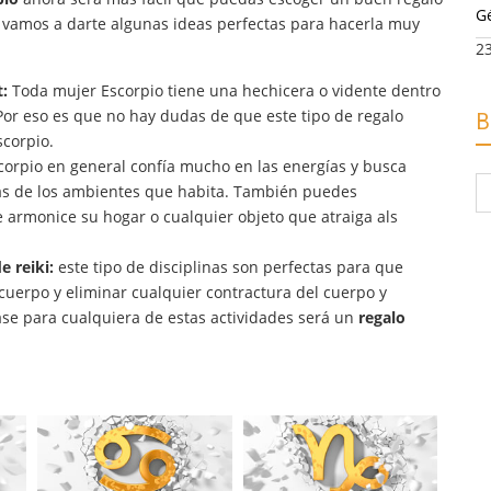
G
ea vamos a darte algunas ideas perfectas para hacerla muy
2
:
Toda mujer Escorpio tiene una hechicera o vidente dentro
Por eso es que no hay dudas de que este tipo de regalo
B
scorpio.
orpio en general confía mucho en las energías y busca
B
ras de los ambientes que habita. También puedes
po
e armonice su hogar o cualquier objeto que atraiga als
e reiki:
este tipo de disciplinas son perfectas para que
 cuerpo y eliminar cualquier contractura del cuerpo y
ase para cualquiera de estas actividades será un
regalo