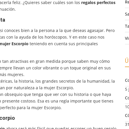
R
cerla feliz. ¿Quieres saber cuáles son los
regalos perfectos
inuación.
Sa
sta
T
i conoces bien a la persona a la que deseas agasajar. Pero
tas con la ayuda de los horóscopos. Y en este caso nos
Vi
mujer Escorpio
teniendo en cuenta sus principales
Ú
n tan atractivas en gran medida porque saben muy cómo
empre llevan un color vibrante o un toque original en sus
emás mujeres.
C
éricas, la historia, los grandes secretos de la humanidad, la
an por naturaleza a la mujer Escorpio.
5 
un obsequio que tenga que ver con su historia o que haya
Co
presente costoso. Esa es una regla importante que tienes
10
perfecto para la mujer Escorpio.
C
scorpio
3
pio
ahora será más fácil que puedas escoger un buen regalo