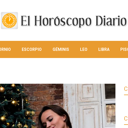
ORNIO
ESCORPIO
GÉMINIS
LEO
LIBRA
PIS
C
C