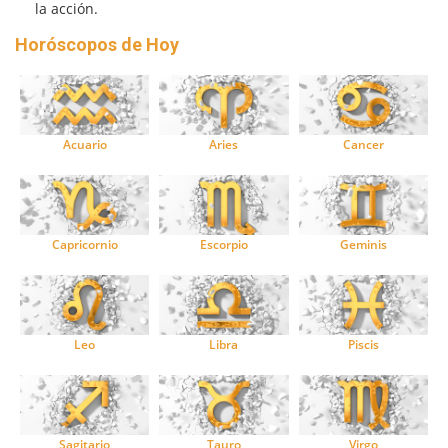
la acción.
Horóscopos de Hoy
Acuario
Aries
Cancer
Capricornio
Escorpio
Geminis
Leo
Libra
Piscis
Sagitario
Tauro
Virgo